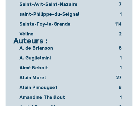
Saint-Avit-Saint-Nazaire
7
saint-Philippe-du-Seignal
1
Sainte-Foy-la-Grande
114
Véline
2
Auteurs :
A. de Brianson
6
A. Guglielmini
1
Aimé Neboit
1
Alain Morel
27
Alain Pimouguet
8
Amandine Theillout
1
André Despy-Meyer
2
André Dulou
1
André Prunis
13
Anne-Catherine Weber
1