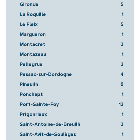
Gironde
5
La Roquille
1
Le Fleix
5
Margueron
1
Montacret
3
Montazeau
1
Pellegrue
3
Pessac-sur-Dordogne
4
Pineuilh
6
Ponchapt
1
Port-Sainte-Foy
13
Prigonrieux
1
Saint-Antoine-de-Breuilh
3
Saint-Avit-de-Soulèges
1