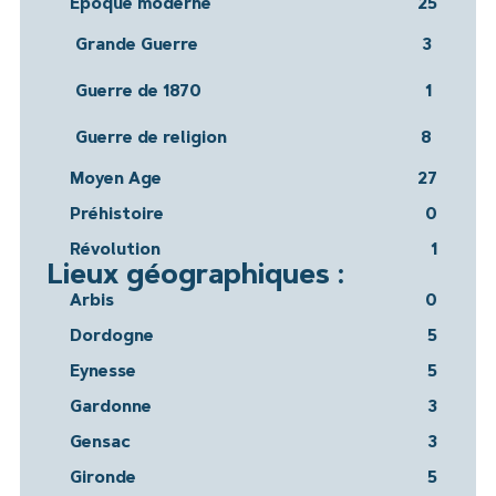
Époque moderne
25
Grande Guerre
3
Guerre de 1870
1
Guerre de religion
8
Moyen Age
27
Préhistoire
0
Révolution
1
Lieux géographiques :
Arbis
0
Dordogne
5
Eynesse
5
Gardonne
3
Gensac
3
Gironde
5