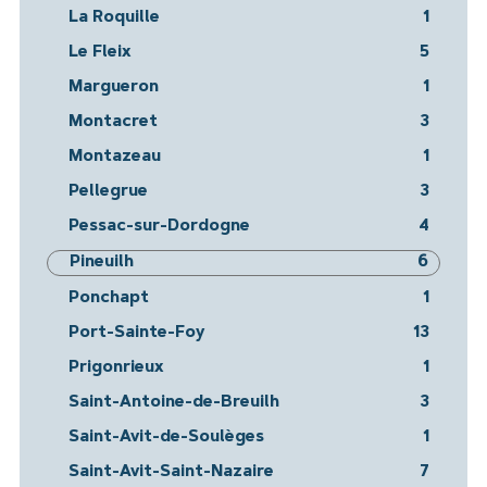
La Roquille
1
Le Fleix
5
Margueron
1
Montacret
3
Montazeau
1
Pellegrue
3
Pessac-sur-Dordogne
4
Pineuilh
6
Ponchapt
1
Port-Sainte-Foy
13
Prigonrieux
1
Saint-Antoine-de-Breuilh
3
Saint-Avit-de-Soulèges
1
Saint-Avit-Saint-Nazaire
7