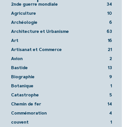
2nde guerre mondiale
34
Agriculture
10
Archéologie
6
Architecture et Urbanisme
63
Art
16
Artisanat et Commerce
21
Avion
2
Bastide
13
Biographie
9
Botanique
1
Catastrophe
5
Chemin de fer
14
Commémoration
4
couvent
1