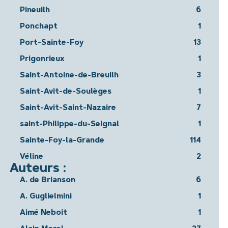
Pineuilh
6
Ponchapt
1
Port-Sainte-Foy
13
Prigonrieux
1
Saint-Antoine-de-Breuilh
3
Saint-Avit-de-Soulèges
1
Saint-Avit-Saint-Nazaire
7
saint-Philippe-du-Seignal
1
Sainte-Foy-la-Grande
114
Véline
2
Auteurs :
A. de Brianson
6
A. Guglielmini
1
Aimé Neboit
1