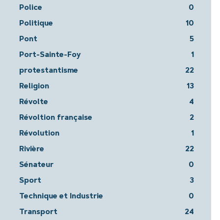
Police
0
Politique
10
Pont
5
Port-Sainte-Foy
1
protestantisme
22
Religion
13
Révolte
4
Révoltion française
2
Révolution
1
Rivière
22
Sénateur
0
Sport
3
Technique et Industrie
0
Transport
24