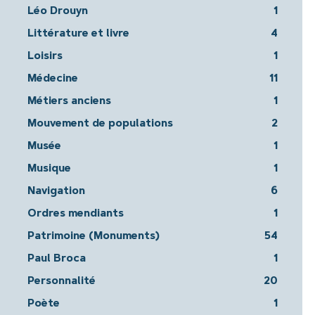
Léo Drouyn
1
Littérature et livre
4
Loisirs
1
Médecine
11
Métiers anciens
1
Mouvement de populations
2
Musée
1
Musique
1
Navigation
6
Ordres mendiants
1
Patrimoine (Monuments)
54
Paul Broca
1
Personnalité
20
Poète
1