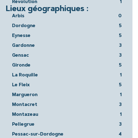
Révolution
1
Lieux géographiques :
Arbis
0
Dordogne
5
Eynesse
5
Gardonne
3
Gensac
3
Gironde
5
La Roquille
1
Le Fleix
5
Margueron
1
Montacret
3
Montazeau
1
Pellegrue
3
Pessac-sur-Dordogne
4