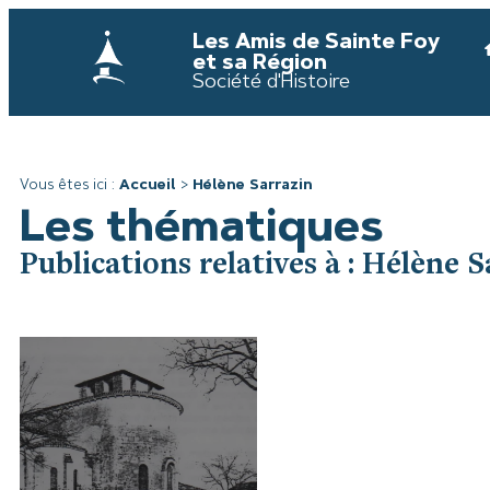
Les Amis de Sainte Foy
et sa Région
Société d'Histoire
Vous êtes ici :
Accueil
>
Hélène Sarrazin
Les thématiques
Publications relatives à : Hélène S