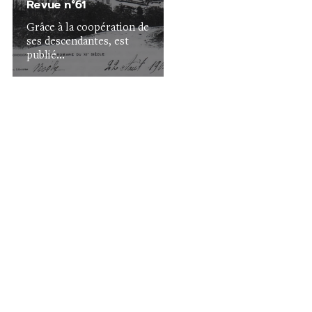
Revue n°61
Grâce à la coopération de
ses descendantes, est
publié...