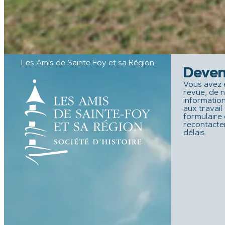
Les Amis de Sainte Foy et sa Région
Deven
Vous avez 
revue, de n
information
aux travai
formulaire
recontacte
délais.