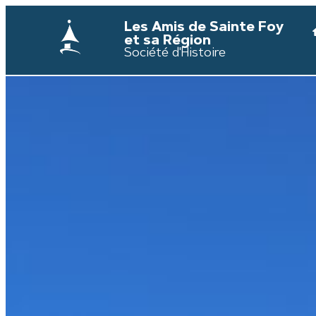
Les Amis de Sainte Foy
et sa Région
Société d'Histoire