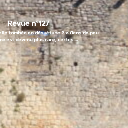
Revue n°127
elle tombée en désuétude ? « Gens de peu
rme est devenu plus rare, certes....