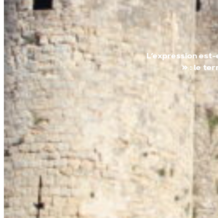
L’expression est-
» : le te