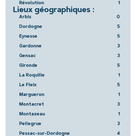
Révolution
1
Lieux géographiques :
Arbis
0
Dordogne
5
Eynesse
5
Gardonne
3
Gensac
3
Gironde
5
La Roquille
1
Le Fleix
5
Margueron
1
Montacret
3
Montazeau
1
Pellegrue
3
Pessac-sur-Dordogne
4