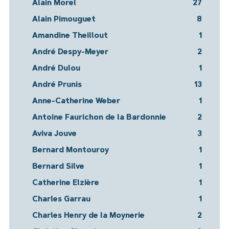
Alain Morel
27
Alain Pimouguet
8
Amandine Theillout
1
André Despy-Meyer
2
André Dulou
1
André Prunis
13
Anne-Catherine Weber
1
Antoine Faurichon de la Bardonnie
2
Aviva Jouve
3
Bernard Montouroy
1
Bernard Silve
1
Catherine Elzière
1
Charles Garrau
1
Charles Henry de la Moynerie
2