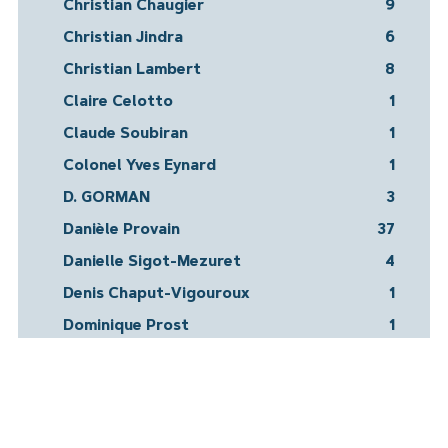
Christian Chaugier
9
Christian Jindra
6
Christian Lambert
8
Claire Celotto
1
Claude Soubiran
1
Colonel Yves Eynard
1
D. GORMAN
3
Danièle Provain
37
Danielle Sigot-Mezuret
4
Denis Chaput-Vigouroux
1
Dominique Prost
1
Élie et Élisée Reclus
1
Élie Reclus
1
Élise Vergnaud
1