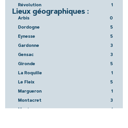
Révolution
1
Lieux géographiques :
Arbis
0
Dordogne
5
Eynesse
5
Gardonne
3
Gensac
3
Gironde
5
La Roquille
1
Le Fleix
5
Margueron
1
Montacret
3
Montazeau
1
Pellegrue
3