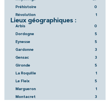
Préhistoire
0
Révolution
1
Lieux géographiques :
Arbis
0
Dordogne
5
Eynesse
5
Gardonne
3
Gensac
3
Gironde
5
La Roquille
1
Le Fleix
5
Margueron
1
Montacret
3
Montazeau
1