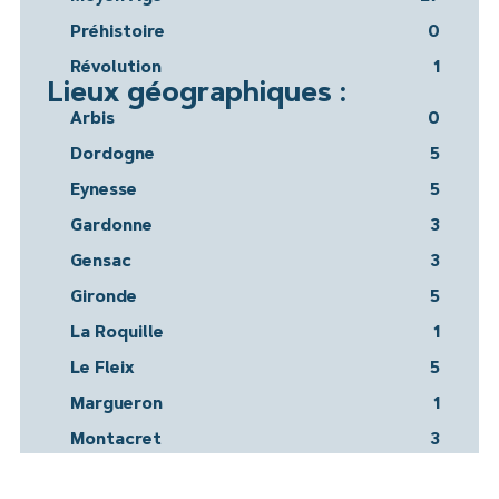
Préhistoire
0
Révolution
1
Lieux géographiques :
Arbis
0
Dordogne
5
Eynesse
5
Gardonne
3
Gensac
3
Gironde
5
La Roquille
1
Le Fleix
5
Margueron
1
Montacret
3
Montazeau
1