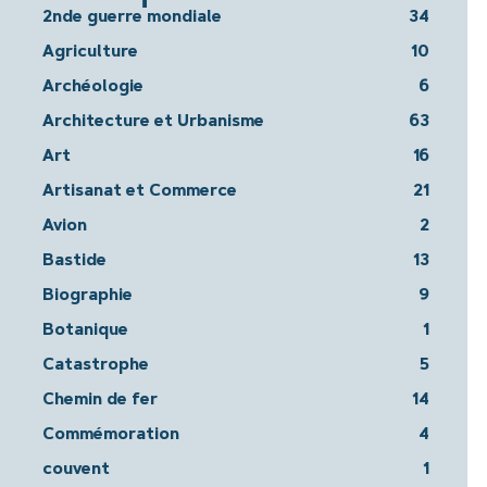
2nde guerre mondiale
34
Agriculture
10
Archéologie
6
Architecture et Urbanisme
63
Art
16
Artisanat et Commerce
21
Avion
2
Bastide
13
Biographie
9
Botanique
1
Catastrophe
5
Chemin de fer
14
Commémoration
4
couvent
1