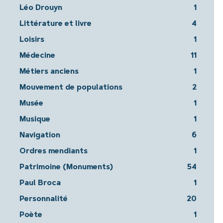
Léo Drouyn
1
Littérature et livre
4
Loisirs
1
Médecine
11
Métiers anciens
1
Mouvement de populations
2
Musée
1
Musique
1
Navigation
6
Ordres mendiants
1
Patrimoine (Monuments)
54
Paul Broca
1
Personnalité
20
Poète
1