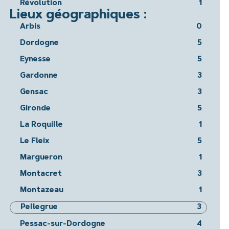
Révolution
1
Lieux géographiques :
Arbis
0
Dordogne
5
Eynesse
5
Gardonne
3
Gensac
3
Gironde
5
La Roquille
1
Le Fleix
5
Margueron
1
Montacret
3
Montazeau
1
Pellegrue
3
Pessac-sur-Dordogne
4