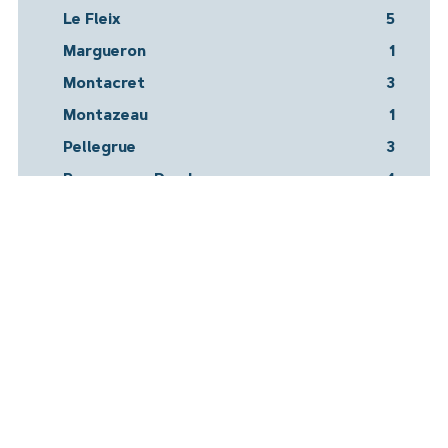
Le Fleix
5
Margueron
1
Montacret
3
Montazeau
1
Pellegrue
3
Pessac-sur-Dordogne
4
Pineuilh
6
Ponchapt
1
Port-Sainte-Foy
13
Prigonrieux
1
Saint-Antoine-de-Breuilh
3
Saint-Avit-de-Soulèges
1
Saint-Avit-Saint-Nazaire
7
saint-Philippe-du-Seignal
1