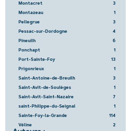
Montacret
3
Montazeau
1
Pellegrue
3
Pessac-sur-Dordogne
4
Pineuilh
6
Ponchapt
1
Port-Sainte-Foy
13
Prigonrieux
1
Saint-Antoine-de-Breuilh
3
Saint-Avit-de-Soulèges
1
Saint-Avit-Saint-Nazaire
7
saint-Philippe-du-Seignal
1
Sainte-Foy-la-Grande
114
Véline
2