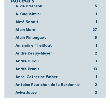
Auteurs :
A. de Brianson
6
A. Guglielmini
1
Aimé Neboit
1
Alain Morel
27
Alain Pimouguet
8
Amandine Theillout
1
André Despy-Meyer
2
André Dulou
1
André Prunis
13
Anne-Catherine Weber
1
Antoine Faurichon de la Bardonnie
2
Aviva Jouve
3
Bernard Montouroy
1
Bernard Silve
1