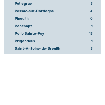
Pellegrue
3
Pessac-sur-Dordogne
4
Pineuilh
6
Ponchapt
1
Port-Sainte-Foy
13
Prigonrieux
1
Saint-Antoine-de-Breuilh
3
Saint-Avit-de-Soulèges
1
Saint-Avit-Saint-Nazaire
7
saint-Philippe-du-Seignal
1
Sainte-Foy-la-Grande
114
Véline
2
Auteurs :
A. de Brianson
6
A. Guglielmini
1