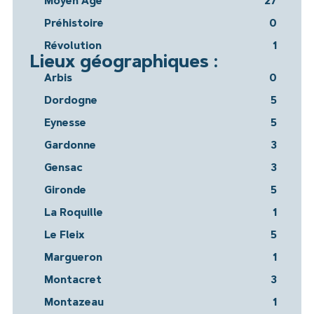
Moyen Age
27
Préhistoire
0
Révolution
1
Lieux géographiques :
Arbis
0
Dordogne
5
Eynesse
5
Gardonne
3
Gensac
3
Gironde
5
La Roquille
1
Le Fleix
5
Margueron
1
Montacret
3
Montazeau
1