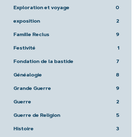
Exploration et voyage
0
exposition
2
Famille Reclus
9
Festivité
1
Fondation de la bastide
7
Généalogie
8
Grande Guerre
9
Guerre
2
Guerre de Religion
5
Histoire
3