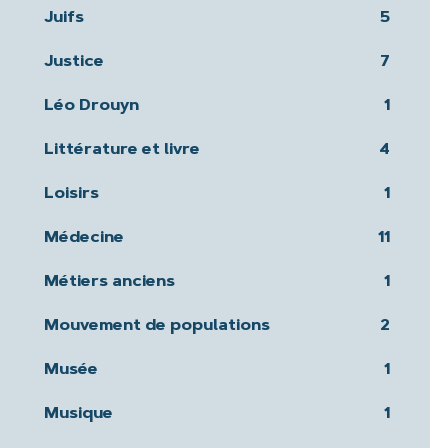
Juifs
5
Justice
7
Léo Drouyn
1
Littérature et livre
4
Loisirs
1
Médecine
11
Métiers anciens
1
Mouvement de populations
2
Musée
1
Musique
1