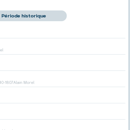
el
40-1807
Alain Morel