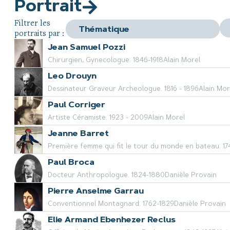
Portrait
Filtrer les
portraits par :
Jean Samuel Pozzi
Chirurgien, Gynecologue. 1846-1918
Alain Morel
Leo Drouyn
Dessinateur Graveur Archeologue. 1816 - 1896
Alain Mor
Paul Corriger
Artiste Céramiste. 1923 - 2009
Alain Morel
Jeanne Barret
Première femme qui fit le tour du monde en bateau. 17
Paul Broca
Docteur Anthropologue. 1824-1880
Danièle Provain
Pierre Anselme Garrau
Conventionnel Montagnard. 1762-1829
Danièle Provain
Elie Armand Ebenhezer Reclus