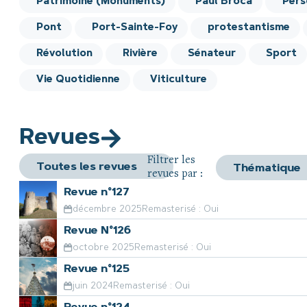
Patrimoine (Monuments)
Paul Broca
Pers
Pont
Port-Sainte-Foy
protestantisme
Révolution
Rivière
Sénateur
Sport
Vie Quotidienne
Viticulture
Revues
Filtrer les
revues par :
Revue n°127
décembre 2025
Remasterisé : Oui
Revue N°126
octobre 2025
Remasterisé : Oui
Revue n°125
juin 2024
Remasterisé : Oui