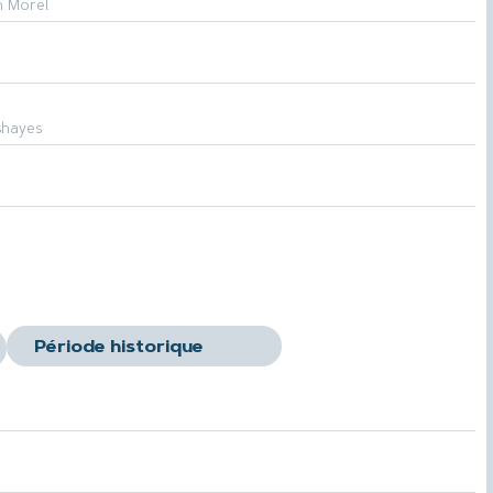
n Morel
shayes