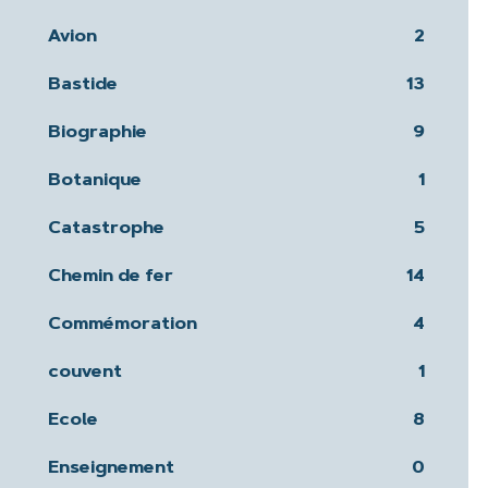
Avion
2
Bastide
13
Biographie
9
Botanique
1
Catastrophe
5
Chemin de fer
14
Commémoration
4
couvent
1
Ecole
8
Enseignement
0