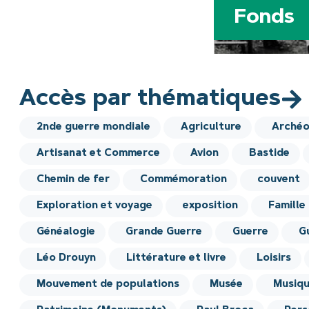
Fonds
Accès par thématiques
2nde guerre mondiale
Agriculture
Archéo
Artisanat et Commerce
Avion
Bastide
Chemin de fer
Commémoration
couvent
Exploration et voyage
exposition
Famille
Généalogie
Grande Guerre
Guerre
G
Léo Drouyn
Littérature et livre
Loisirs
Mouvement de populations
Musée
Musiq