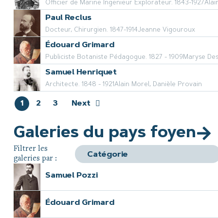
Officier de Marine Ingenieur Explorateur. 1843-1927
Alai
Paul Reclus
Docteur, Chirurgien. 1847-1914
Jeanne Vigouroux
Édouard Grimard
Publiciste Botaniste Pédagogue. 1827 - 1909
Maryse De
Samuel Henriquet
Architecte. 1848 - 1921
Alain Morel, Danièle Provain
1
2
3
Next
Galeries du pays foyen
Filtrer les
galeries par :
Samuel Pozzi
Édouard Grimard