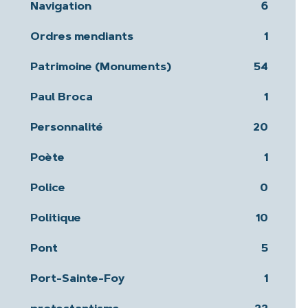
Navigation
6
Ordres mendiants
1
Patrimoine (Monuments)
54
Paul Broca
1
Personnalité
20
Poète
1
Police
0
Politique
10
Pont
5
Port-Sainte-Foy
1