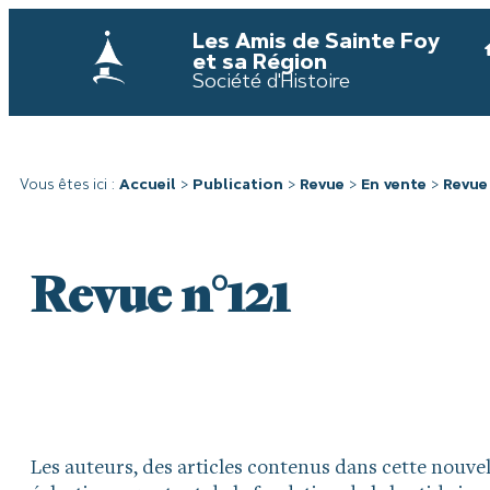
Les Amis de Sainte Foy
et sa Région
Société d'Histoire
Vous êtes ici :
Accueil
>
Publication
>
Revue
>
En vente
>
Revue 
Revue n°121
Les auteurs, des articles contenus dans cette nouvel