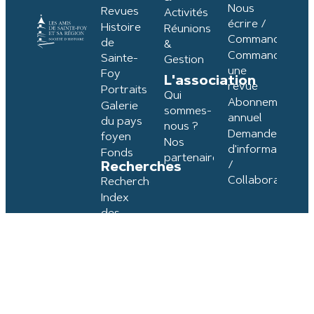
Nous
Revues
Activités
écrire /
Histoire
Réunions
Commander
de
&
Commander
Sainte-
Gestion
une
Foy
L'association
revue
Portraits
Qui
Abonnement
Galerie
sommes-
annuel
du pays
nous ?
Demande
foyen
Nos
d'information
Fonds
partenaires
/
Recherches
Collaboration
Recherche
Index
des
termes