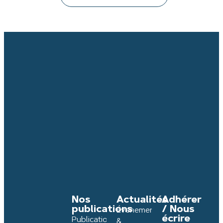
Nos
Actualités
Adhérer
publications
/ Nous
Événements
écrire
Publications
&