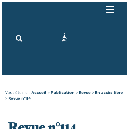
Vous êtes ici :
Accueil
>
Publication
>
Revue
>
En accès libre
>
Revue n°114
Revue n°114