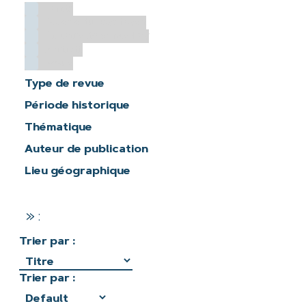
Fonds
Galerie du pays foyen
Histoire de Sainte-Foy
Portrait
Revue
Type de revue
Période historique
Thématique
Auteur de publication
Lieu géographique
» :
Trier par :
Trier par :