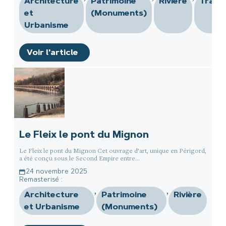
Architecture
Patrimoine
Rivière
Trans
et
(Monuments)
Urbanisme
Voir l'article
Le Fleix le pont du Mignon
Le Fleix le pont du Mignon Cet ouvrage d’art, unique en Périgord,
a été conçu sous le Second Empire entre...
24 novembre 2025
Remasterisé :
,
,
Architecture
Patrimoine
Rivière
et Urbanisme
(Monuments)