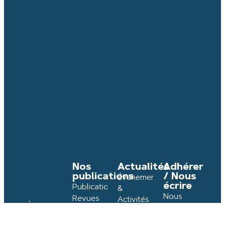
Nos
Actualités
Adhérer
publications
/ Nous
Événements
écrire
Publications
&
Nous
Revues
Activités
écrire /
Histoire
Réunions
Commander
de
&