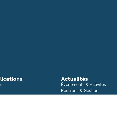
lications
Actualités
ns
Événements & Activités
Réunions & Gestion
e Sainte-Foy
L'association
Qui sommes-nous ?
 pays foyen
Nos partenaires