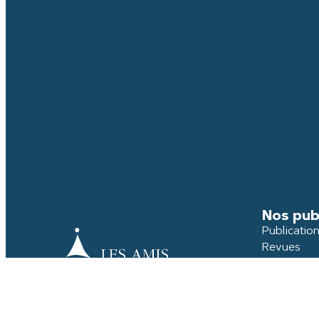
Nos pub
Publicatio
Revues
Histoire d
Portraits
Galerie du
Fonds