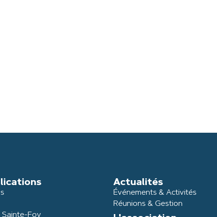
lications
Actualités
ns
Événements & Activités
Réunions & Gestion
e Sainte-Foy